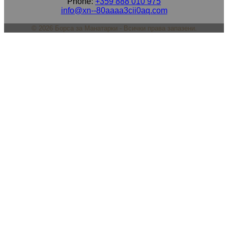
Phone:
+359 888 010 975
info@xn--80aaaa3cii0aq.com
©
2026
Борса за Манатарки - Всички права запазени.